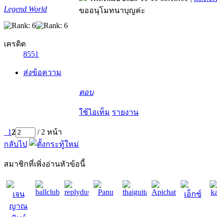
Legend World
ขออนุโมทนาบุญค่ะ
เครดิต
8551
ส่งข้อความ
ตอบ
ใช้ไอเท็ม
รายงาน
1
2
/ 2 หน้า
กลับไป
สมาชิกที่เพิ่งอ่านหัวข้อนี้
ballclub
replydusit2
Panu
thaiguitar
Apichat99
ka
เจน
เอ็กซ์
ญาณ