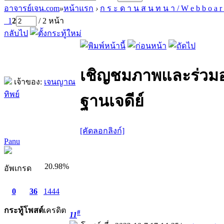
อาจารย์เจน.com
»
หน้าแรก
›
ก ร ะ ด า น ส น ท น า / W e b b o a r
1
2
/ 2 หน้า
กลับไป
เชิญชมภาพและร่วมอน
เจ้าของ:
เจนญาณ
ทิพย์
ฐานเจดีย์
[คัดลอกลิงก์]
Panu
20.98%
อัพเกรด
0
36
1444
กระทู้
โพสต์
เครดิต
#
11