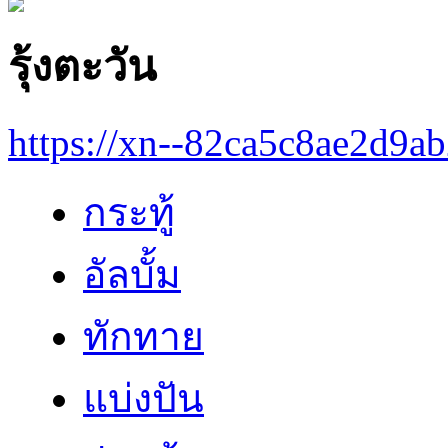
รุ้งตะวัน
https://xn--82ca5c8ae2d9a
กระทู้
อัลบั้ม
ทักทาย
แบ่งปัน