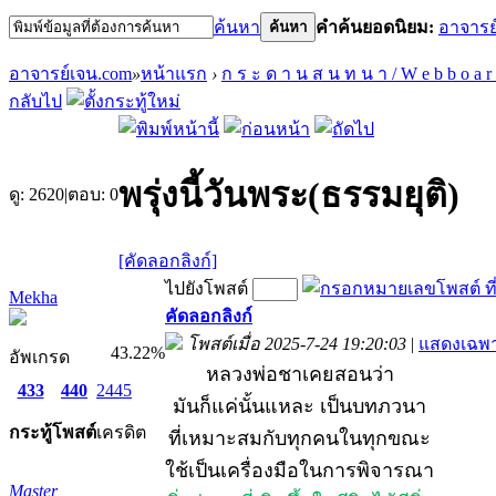
ค้นหา
คำค้นยอดนิยม:
อาจารย
ค้นหา
อาจารย์เจน.com
»
หน้าแรก
›
ก ร ะ ด า น ส น ท น า / W e b b o a r
กลับไป
พรุ่งนี้วันพระ(ธรรมยุติ)
ดู:
2620
|
ตอบ:
0
[คัดลอกลิงก์]
ไปยังโพสต์
Mekha
คัดลอกลิงก์
โพสต์เมื่อ 2025-7-24 19:20:03
|
แสดงเฉพา
43.22%
อัพเกรด
หลวงพ่อชาเคยสอนว่า
433
440
2445
มันก็แค่นั้นแหละ เป็นบทภวนา
กระทู้
โพสต์
เครดิต
ที่เหมาะสมกับทุกคนในทุกขณะ
ใช้เป็นเครื่องมือในการพิจารณา
Master