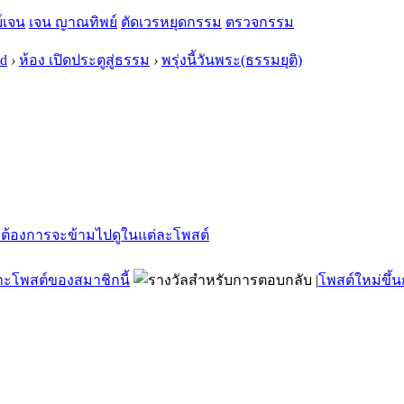
์เจน
เจน ญาณทิพย์
ตัดเวรหยุดกรรม
ตรวจกรรม
 d
›
ห้อง เปิดประตูสู่ธรรม
›
พรุ่งนี้วันพระ(ธรรมยุติ)
ะโพสต์ของสมาชิกนี้
|
โพสต์ใหม่ขึ้น