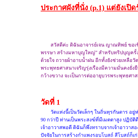
ประกาศผังที่นั่ง (p.1) แต่ยังเป
สวัสดีค่ะ ดิฉันอาจารย์เจน ญาณทิพย์ ขอเ
พรรษา สร้างมหาบุญใหญ่” สำหรับทริปบุญครั้ง
ด้วยใจ ถวายผ้าอาบน้ำฝน อีกทั้งยังช่วยเหลือวั
พระพุทธศาสนาเจริญรุ่งเรืองมีความมั่นคงยั่งย
กว้างขวาง จะเป็นการต่ออายุบวรพระพุทธศาสนาให
วัดที่ 1
วัดแห่งนี้เป็นวัดเล็กๆ ในถิ่นทุรกันดาร อยู่
90 กว่าปี ท่านเป็นพระสงฆ์ที่มีเมตตาสูง ปฏิบั
เจ้าอาวาสพอดี ดิฉันก็พึ่งทราบจากเจ้าอาวาสอ
ปัจจัยในการสร้างกำแพงรอบโบสถ์ สีโบสถ์ก็เ