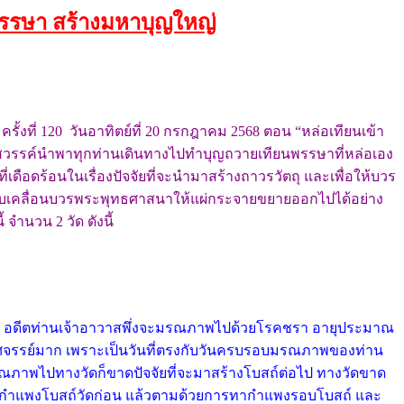
พรรษา สร้างมหาบุญใหญ่
ั้งที่ 120 วันอาทิตย์ที่ 20 กรกฎาคม 2568 ตอน “หล่อเทียนเข้า
ยงสวรรค์นำพาทุกท่านเดินทางไปทำบุญถวายเทียนพรรษาที่หล่อเอง
่เดือดร้อนในเรื่องปัจจัยที่จะนำมาสร้างถาวรวัตถุ และเพื่อให้บวร
นการขับเคลื่อนบวรพระพุทธศาสนาให้แผ่กระจายขยายออกไปได้อย่าง
จำนวน 2 วัด ดังนี้
 ที่แล้ว อดีตท่านเจ้าอาวาสพึ่งจะมรณภาพไปด้วยโรคชรา อายุประมาณ
ิดสิ่งอัศจรรย์มาก เพราะเป็นวันที่ตรงกับวันครบรอบมรณภาพของท่าน
อนมรณภาพไปทางวัดก็ขาดปัจจัยที่จะมาสร้างโบสถ์ต่อไป ทางวัดขาด
ทาสีกำแพงโบสถ์วัดก่อน แล้วตามด้วยการทากำแพงรอบโบสถ์ และ