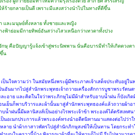
่งเรือง ผู้ถวายย่อมทำให้มีความรุ่งเรืองด้วย ลาภ ยศ สรรเสริญ
ห้ร้ายกลายเป็นดี เพราะมีแสงสว่างนำไปในทางที่ดีขึ้น
 และมนุษย์ทั้งหลาย ทั้งชายและหญิง
ฟ้าย่อมมีกายทิพย์อันสว่างไสวเหนือกว่าเทวดาทั้งปวง
 คือปัญญารู้แจ้งเข้าสู่พระนิพพาน นั่นคือบารมีทำให้เกิดดวงต
ึ้น
ใจความว่า ในสมัยหนึ่งพระผู้มีพระภาคเจ้าเสด็จประทับอยู่ในพร
เป็นอันมากไปสู่สำนักพระพุทธเจ้าถวายเครื่องสักการบูชาพระรัตนต
ละอาย และคิดในใจว่าพระภิกษุไม่มีผ้าสำหรับอาบน้ำฝน ก็บังเกิดม
นเย็นก็พาบริวารและผ้านั้นมาสู่สำนักพระพุทธองค์แล้วถวายผ้าอา
อาบน้ำฝนนี้มีผลานิสงส์เป็นอย่างไรพระเจ้าข้า พระองค์ได้ตรัสเท
เป็นอเนกประการแล้วพระองค์ทรงนำอดีตนิทานมาแสดงต่อไปว่าในศา
ั้งหลาย นำผ้ากาสาวพัตรไปสู่สำนักภิกษุสงฆ์ให้เป็นทาน โดยกระทำ
ได้ทำบุญในคราวนี้บ้าง พิจารณาผ้าที่จะให้ทานก็ไม่มี รีบไปหา