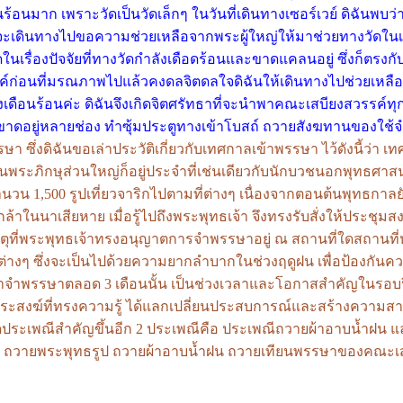
อนร้อนมาก เพราะวัดเป็นวัดเล็กๆ ในวันที่เดินทางเซอร์เวย์ ดิฉันพบ
เดินทางไปขอความช่วยเหลือจากพระผู้ใหญ่ให้มาช่วยทางวัดในเรื่องป
นเรื่องปัจจัยที่ทางวัดกำลังเดือดร้อนและขาดแคลนอยู่ ซึ่งก็ตร
าสองค์ก่อนที่มรณภาพไปแล้วคงดลจิตดลใจดิฉันให้เดินทางไปช่วยเห
่กำลังเดือนร้อนค่ะ ดิฉันจึงเกิดจิตศรัทธาที่จะนำพาคณะเสบียงสวรรค์
่ขาดอยู่หลายช่อง ทำซุ้มประตูทางเข้าโบสถ์ ถวายสังฆทานของใช้จำเ
า ซึ่งดิฉันขอเล่าประวัติเกี่ยวกับเทศกาลเข้าพรรษา ไว้ดังนี้ว่า เท
ดูฝนพระภิกษุส่วนใหญ่ก็อยู่ประจำที่เช่นเดียวกับนักบวชนอกพุทธศาส
ำนวน 1,500 รูปเที่ยวจาริกไปตามที่ต่างๆ เนื่องจากตอนต้นพุทธกาล
าในนาเสียหาย เมื่อรู้ไปถึงพระพุทธเจ้า จึงทรงรับสั่งให้ประชุมส
ุที่พระพุทธเจ้าทรงอนุญาตการจำพรรษาอยู่ ณ สถานที่ใดสถานที่หนึ
่างๆ ซึ่งจะเป็นไปด้วยความยากลำบากในช่วงฤดูฝน เพื่อป้องกันค
ลาจำพรรษาตลอด 3 เดือนนั้น เป็นช่วงเวลาและโอกาสสำคัญในรอ
ากพระสงฆ์ที่ทรงความรู้ ได้แลกเปลี่ยนประสบการณ์และสร้างความ
ให้เกิดประเพณีสำคัญขึ้นอีก 2 ประเพณีคือ ประเพณีถวายผ้าอาบน้ำฝ
กัน ถวายพระพุทธรูป ถวายผ้าอาบน้ำฝน ถวายเทียนพรรษาของคณ