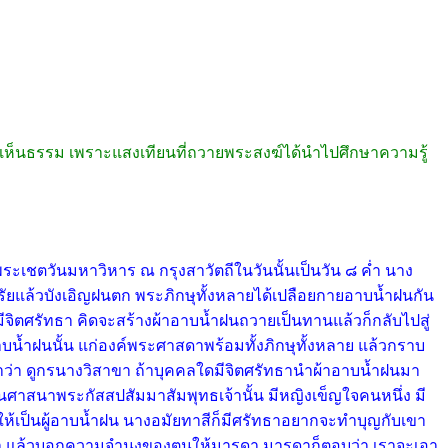
าเห็นธรรม เพราะแสงเทียนที่ถวายพระสงฆ์ได้นำไปศึกษาความรู้
ะเชตวันมหาวิหาร ณ กรุงสาวัตถีในวันนั้นเป็นวัน ๘ ค่ำ นาง
รัยแล้วบังเอิญฝนตก พระภิกษุทั้งหลายได้เปลือยกายอาบน้ำฝนกัน
ีจิตศรัทธา คิดจะสร้างผ้าอาบ
น้ำฝนถวายเป็นทานแล้วก็กลับไปสู่
บน้ำฝนนั้น แก่องค์พระศาสดาพร้อมทั้งภิกษุทั้งหลาย แล้วกราบ
ศนาว่า ดูกรนางวิสาขา ถ้าบุคคลใดมีจิตศรัทธานำผ้าอาบน้ำฝนมา
สนาพระกัสสปสัมมาสัมพุทธเจ้านั้น มีหญิงเข็ญใจคนหนึ่ง มี
ให้เป็นผู้อาบน้ำฝน นางอมัยทาสีก็มีศรัทธาอยากจะทำบุญกับเขา
มารดา แล้วบอกความจำนงของตนให้มารดา มารดาก็ตอบว่า เราจะเอา