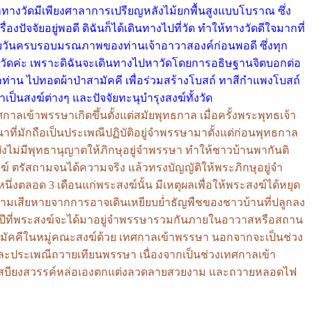
ว่าทางวัดมีเพียงศาลาการเปรียญหลังไม้ยกพื้นสูงแบบโบราณ ซึ่ง
ัจจัยอยู่พอดี ดิฉันก็ได้เดินทางไปที่วัด ทำให้ทางวัดดีใจมากที่
งกับวันครบรอบมรณภาพของท่านเจ้าอาวาสองค์ก่อนพอดี ซึ่งทุก
ลือวัดค่ะ เพราะดิฉันจะเดินทางไปหาวัดโดยการอธิษฐานจิตบอกต่อ
ทุกท่าน ไปทอดผ้าป่าสามัคคี เพื่อร่วมสร้างโบสถ์ ทาสีกำแพงโบสถ์
ป็นสงฆ์ต่างๆ และปัจจัยทะนุบำรุงสงฆ์ทั้งวัด
ศกาลเข้าพรรษาเกิดขึ้นตั้งแต่สมัยพุทธกาล เมื่อครั้งพระพุทธเจ้า
นาที่มักถือเป็นประเพณีปฏิบัติอยู่จำพรรษามาตั้งแต่ก่อนพุทธกาล
ยังไม่มีพุทธานุญาตให้ภิกษุอยู่จำพรรษา ทำให้ชาวบ้านพากันติ
งฆ์ ตรัสถามจนได้ความจริง แล้วทรงบัญญัติให้พระภิกษุอยู่จำ
่งตลอด 3 เดือนแก่พระสงฆ์นั้น มีเหตุผลเพื่อให้พระสงฆ์ได้หยุด
วามเสียหายจากการอาจเดินเหยียบย่ำธัญพืชของชาวบ้านที่ปลูกลง
บปีที่พระสงฆ์จะได้มาอยู่จำพรรษารวมกันภายในอาวาสหรือสถาน
สามัคคีในหมู่คณะสงฆ์ด้วย เทศกาลเข้าพรรษา นอกจากจะเป็นช่วง
น และประเพณีถวายเทียนพรรษา เนื่องจากเป็นช่วงเทศกาลเข้า
ะเสบียงสวรรค์หล่อเองตกแต่งลวดลายสวยงาม และถวายหลอดไฟ