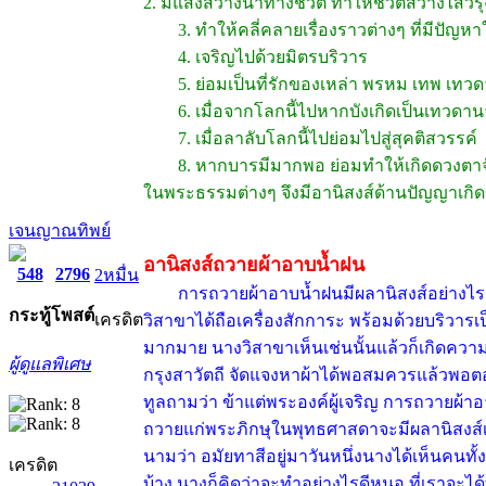
2. มีแสงสว่างนำทางชีวิต ทำให้ชีวิตสว่างไสวรุ
3. ทำให้คลี่คลายเรื่องราวต่างๆ ที่มีปัญหาใ
4. เจริญไปด้วยมิตรบริวาร
5. ย่อมเป็นที่รักของเหล่า พรหม เทพ เทวดา
6. เมื่อจากโลกนี้ไปหากบังเกิดเป็นเทวดานาง
7. เมื่อลาลับโลกนี้ไปย่อมไปสู่สุคติสวรรค์
8. หากบารมีมากพอ ย่อมทำให้เกิดดวงตาจักษุ
ในพระธรรมต่างๆ จึงมีอานิสงส์ด้านปัญญาเกิดข
เจนญาณทิพย์
อานิสงส์ถวายผ้าอาบน้ำฝน
548
2796
2หมื่น
การถวายผ้าอาบน้ำฝนมีผลานิสงส์อย่างไร เป็น
กระทู้
โพสต์
เครดิต
วิสาขาได้ถือเครื่องสักการะ พร้อมด้วยบริวาร
มากมาย นางวิสาขาเห็นเช่นนั้นแล้วก็เกิดความ
ผู้ดูแลพิเศษ
กรุงสาวัตถี จัดแจงหาผ้าได้พอสมควรแล้วพอตอ
ทูลถามว่า ข้าแต่พระองค์ผู้เจริญ การถวายผ้า
ถวายแก่พระภิกษุในพุทธศาสดาจะมีผลานิสงส์
นามว่า อมัยทาสีอยู่มาวันหนึ่งนางได้เห็นคนท
เครดิต
บ้าง นางก็คิดว่าจะทำอย่างไรดีหนอ ที่เราจะ