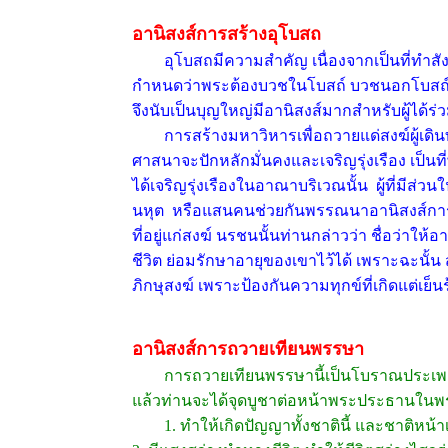
อานิสงส์การสร้างอุโบสถ
อุโบสถมีความสำคัญ เนื่องจากเป็นที่ทำสังฆก
กำหนดว่าพระต้องบวชในโบสถ์ บวชนอกโบสถ์ไม
จึงนับเป็นบุญใหญ่มีอานิสงส์มากสำหรับผู้ได้ร่
การสร้างมหาวิหารเพื่อถวายแด่สงฆ์ผู้เดินทางม
ศาสนาจะปักหลักมั่นคงและเจริญรุ่งเรือง เป็
ได้เจริญรุ่งเรืองในอาณาบริเวณนั้น ผู้ที่มีส่วน
นหุต หรือแสนคนช่วยกันพรรณนาอานิสงส์การถว
ที่อยู่แก่สงฆ์ นรชนนั้นท่านกล่าวว่า ชื่อว่าใ
ชีวิต ย่อมรักษาอายุของเขาไว้ได้ เพราะฉะนั้น 
ภิกษุสงฆ์ เพราะป้องกันความทุกข์ที่เกิดแต่เย
อานิสงส์การถวายเทียนพรรษา
การถวายเทียนพรรษานี้เป็นโบราณประเพณีที
แล้วท่านจะได้จุดบูชาต่อหน้าพระประธานในพระอ
1. ทำให้เกิดปัญญาทั้งชาตินี้ และชาติหน้า