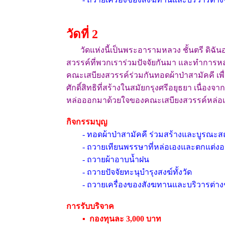
วัดที่ 2
วัดแห่งนี้เป็นพระอารามหลวง ชั้นตรี ด
สวรรค์ที่พวกเราร่วมปัจจัยกันมา และทำการหล
คณะเสบียงสวรรค์ร่วมกันทอดผ้าป่าสามัคคี เ
ศักดิ์สิทธิที่สร้างในสมัยกรุงศรีอยุธยา เนื
หล่อออกมาด้วยใจของคณะเสบียงสวรรค์หล่อเ
กิจกรรมบุญ
- ทอดผ้าป่าสามัคคี ร่วมสร้างและบูรณะสถ
- ถวายเทียนพรรษาที่หล่อเองและตกแต่งอ
- ถวายผ้าอาบน้ำฝน
- ถวายปัจจัยทะนุบำรุงสงฆ์ทั้งวัด
- ถวายเครื่องของสังฆทานและบริวารต่างๆ ที่
การรับบริจาค
▪ กองทุนละ 3,000 บาท