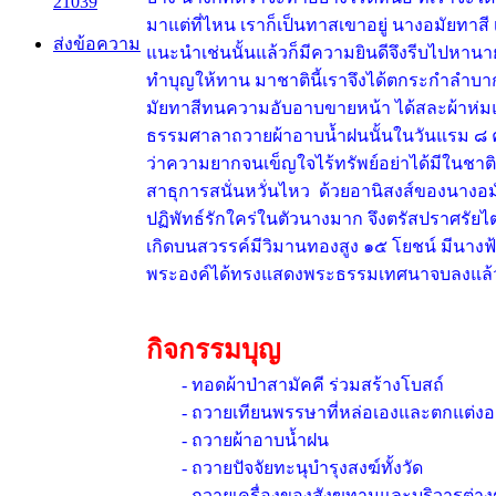
21039
มาแต่ที่ไหน เราก็เป็นทาสเขาอยู่ นางอมัยทาสี
ส่งข้อความ
แนะนำเช่นนั้นแล้วก็มีความยินดีจึงรีบไปหานาย
ทำบุญให้ทาน มาชาตินี้เราจึงได้ตกระกำลำบาก
มัยทาสีทนความอับอาบขายหน้า ได้สละผ้าห่ม
ธรรมศาลาถวายผ้าอาบน้ำฝนนั้นในวันแรม ๘ ค่ำ
ว่าความยากจนเข็ญใจไร้ทรัพย์อย่าได้มีในช
สาธุการสนั่นหวั่นไหว ด้วยอานิสงส์ของนางอม
ปฏิพัทธ์รักใคร่ในตัวนางมาก จึงตรัสปราศรัย
เกิดบนสวรรค์มีวิมานทองสูง ๑๕ โยชน์ มีนางฟ้
พระองค์ได้ทรงแสดงพระธรรมเทศนาจบลงแล้ว ชน
กิจกรรมบุญ
- ทอดผ้าป่าสามัคคี ร่วมสร้างโบสถ์
- ถวายเทียนพรรษาที่หล่อเองและตกแต่งอ
- ถวายผ้าอาบน้ำฝน
- ถวายปัจจัยทะนุบำรุงสงฆ์ทั้งวัด
- ถวายเครื่องของสังฆทานและบริวารต่างๆ ที่