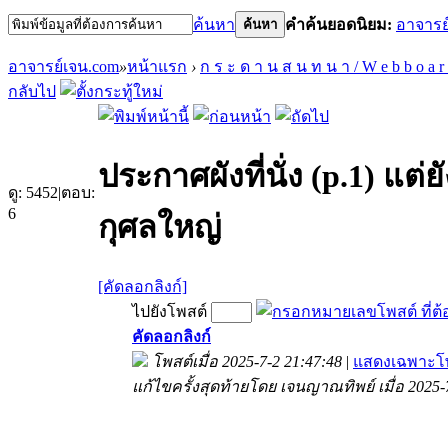
ค้นหา
คำค้นยอดนิยม:
อาจารย
ค้นหา
อาจารย์เจน.com
»
หน้าแรก
›
ก ร ะ ด า น ส น ท น า / W e b b o a r
กลับไป
ประกาศผังที่นั่ง (p.1) แต
ดู:
5452
|
ตอบ:
6
กุศลใหญ่
[คัดลอกลิงก์]
ไปยังโพสต์
คัดลอกลิงก์
โพสต์เมื่อ 2025-7-2 21:47:48
|
แสดงเฉพาะโพ
แก้ไขครั้งสุดท้ายโดย เจนญาณทิพย์ เมื่อ 2025-