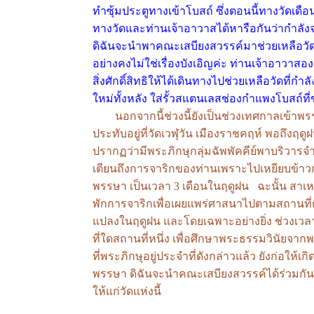
ทำซุ้มประตูทางเข้าโบสถ์ ซึ่งตอนนี้ทางวัดเดื
ทางวัดและท่านเจ้าอาวาสได้หารือกันว่ากำลังจะ
ดิฉันจะนำพาคณะเสบียงสวรรค์มาช่วยเหลือวัดใ
อย่างคงไม่ใช่เรื่องบังเอิญค่ะ ท่านเจ้าอาว
สิ่งศักดิ์สิทธิให้ได้เดินทางไปช่วยเหลือวัดที
ใหม่ทั้งหลัง ใส่รั้วสแตนเลสช่องกำแพงโบสถ์ที
นอกจากนี้ช่วงนี้ยังเป็นช่วงเทศกาลเข้าพรรษ
ประทับอยู่ที่วัดเวฬุวัน เมืองราชคฤห์ พอถึงฤ
ปรากฏว่ามีพระภิกษุกลุ่มฉัพพัคคีย์พาบริวารจ
เตียนถึงการจาริกของท่านเพราะไปเหยียบข้าวกล้
พรรษา เป็นเวลา 3 เดือนในฤดูฝน ฉะนั้น สาเหต
พักการจาริกเพื่อเผยแพร่ศาสนาไปตามสถานที่ต
แปลงในฤดูฝน และโดยเฉพาะอย่างยิ่ง ช่วงเว
ที่ใดสถานที่หนึ่ง เพื่อศึกษาพระธรรมวินัยจ
ที่พระภิกษุอยู่ประจำที่ดังกล่าวแล้ว ยังก่อ
พรรษา ดิฉันจะนำคณะเสบียงสวรรค์ได้ร่วม
ให้แก่วัดแห่งนี้