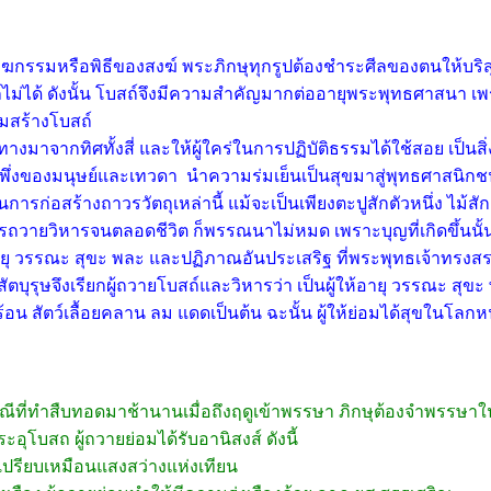
รรมหรือพิธีของสงฆ์ พระภิกษุทุกรูปต้องชำระศีลของตนให้บริสุท
่ได้ ดังนั้น โบสถ์จึงมีความสำคัญมากต่ออายุพระพุทธศาสนา เ
วมสร้างโบสถ์
าจากทิศทั้งสี่ และให้ผู้ใคร่ในการปฏิบัติธรรมได้ใช้สอย เป็นสิ่
นที่พึ่งของมนุษย์และเทวดา นำความร่มเย็นเป็นสุขมาสู่พุทธศาสน
ในการก่อสร้างถาวรวัตถุเหล่านี้ แม้จะเป็นเพียงตะปูสักตัวหนึ่ง ไม้ส
ายวิหารจนตลอดชีวิต ก็พรรณนาไม่หมด เพราะบุญที่เกิดขึ้นนั้น
ห้อายุ วรรณะ สุขะ พละ และปฏิภาณอันประเสริฐ ที่พระพุทธเจ้าทรงสรรเ
สัตบุรุษจึงเรียกผู้ถวายโบสถ์และวิหารว่า เป็นผู้ให้อายุ วรรณะ สุข
็นร้อน สัตว์เลื้อยคลาน ลม แดดเป็นต้น ฉะนั้น ผู้ให้ย่อมได้สุขใน
่ทำสืบทอดมาช้านานเมื่อถึงฤดูเข้าพรรษา ภิกษุต้องจำพรรษา
ุโบสถ ผู้ถวายย่อมได้รับอานิสงส์ ดังนี้
เปรียบเหมือนแสงสว่างแห่งเทียน