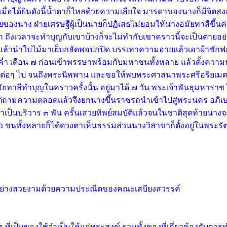
 เมื่อได้ยินดังนี้น้ำตาก็ไหลด้วยความเสียใจ มารดาของนางก็มีจิต
ของนาง ฝ่ายเศรษฐีผู้เป็นนายก็ปฏิเสธไม่ยอมให้นางอมัยทาสีขึ้นค่
 ถึงเวลาจะทำบุญกับเขาบ้างก็จะไม่ทำกับเขาคราวนี้จะเป็นตายอย่
แล้วนำใบไม้มาเย็บกลัดพอปกปิด บรรเทาความอายแล้วเอาผ้าซักฟ
 เดือน ๗ ก่อนเข้าพรรษาพร้อมกับมหาชนทั้งหลาย แล้วตั้งความปราร
าติต่อๆ ไป จนถึงพระนิพพาน และขอให้พบพระศาสนาพระศรีอริยเมต
ัยทาสีทำบุญในคราวครั้งนั้น อยู่มาได้ ๗ วัน พระเจ้าพันธุมหาร
ไต่ถามความตลอดแล้วจึงยกนางขึ้นราชรถนำเข้าไปสู่พระนคร อภิเษ
าเป็นบริวาร ๓ พัน ครั้นเสวยทิพย์สมบัติแล้วจนในชาติสุดท้ายนาง
ทั้งหลายก็ได้ดวงตาเห็นธรรมส่วนนางวิสาขาก็ตั้งอยู่ในพระรั
ย่างสวยงามด้วยความประณีตของคณะเสบียงสวรรค์
เป็นของใช้จำเป็นให้แก่พระสงฆ์ รวมทั้งของที่เกี่ยวข้องกับการ