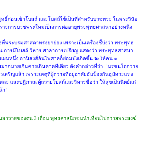
ธิ์ก่อนเข้าโบสถ์ และโบสถ์ใช้เป็นที่สำหรับบวชพระ ในพระวินัย
พราะการบวชพระใหม่เป็นการต่ออายุพระพุทธศาสนาอย่างหนึ่ง
งที่พระบรมศาสดาทรงยกย่อง เพราะเป็นเครื่องชี้บ่งว่า พระพุทธ
ิกชน การมีโบสถ์ วิหาร ศาลาการเปรียญ แสดงว่า พระพุทธศาสนา
ักแผ่นหนึ่ง อานิสงส์อันไพศาลก็ย่อมบังเกิดขึ้น จะให้คน ๑
มากมายเกินควรเกินคาดทีเดียว ดังคำกล่าวที่ว่า "นรชนใดถวาย
สริญแล้ว เพราะเหตุที่ผู้ถวายที่อยู่อาศัยอันป้องกันอุปัทวะแห่ง
ะ พละ และปฏิภาณ ผู้ถวายโบสถ์และวิหารชื่อว่า ให้สุขเป็นนิตย์แก่
โลกหน้า"
ในอาวาสของตน 3 เดือน พุทธศาสนิกชนนำเทียนไปถวายพระสงฆ์