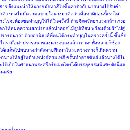
สงสาร จึงแนะนำให้นางอมัยทาสีไปขึ้นค่าตัวกับนายนางได้รับคำ
าตัว นางไม่มีความสบายใจนางมาคิดว่าเมื่อชาติก่อนนี้เราไม่
างไรจะต้องขอทำบุญให้ได้ในครั้งนี้ ด้วยจิตศรัทธาแรงกล้านางอ
อกให้หมดความสกปรกแล้วนำดอกไม้ธูปเทียน พร้อมด้วยผ้าไปสู่
ถนาว่า ด้วยอานิสงส์ที่ตนได้กระทำบุญในคราวครั้งนี้ ขึ้นชื่อ
ไตร เมื่อคำปรารถนาของนางจบลงแล้ว เทวดาทั้งหลายก็ซ้อง
าช ได้เสด็จไปพบนางกำลังหาบฟืนมาในระหว่างทางก็เกิดความ
กนางให้อยู่ในตำแหน่งอัครมเหสี ครั้นทำลายขันธ์แล้วนางได้ไป
จะได้เกิดในศาสนาพระศรีอริยเมตไตรได้บรรลุธรรมพิเศษ ดังนี้แล
ตนตรัย
ทำบุญทั้งหมด