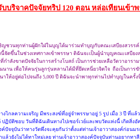
ิดรับบริจาคปัจจัยทริป 120 ตอ
น หล่อเทียนเข้า
ชิญชวนทุกท่านผู้ฝักใฝ่ในบุญได้มาร่วมทำบุญกับคณะเสบียงสวรรค์ คร
นี้จัดขึ้นในช่วงเทศกาลเข้าพรรษา ดิฉันจะเป็นผู้นำบุญคณะเสบี
ดที่กำลังขาดปัจจัยในการสร้างโบสถ์ เป็นการช่วยเหลือวัดวาอารามที
ืนนาน เพื่อให้คนรุ่นลูกรุ่นหลานได้มีที่ยึดเหนี่ยวจิตใจ ถือเป็
้อยู่ต่อไปจนถึง 5,000 ปี ดิฉันจะนำพาทุกท่านไปทำบุญในครั้งนี้ 
ห่างไกลความเจริญ มีพระสงฆ์ที่อยู่จำพรรษาอยู่ 5 รูป เมื่อ 3 ปี
ติดี ปฏิบัติชอบ วันที่ดิฉันเดินทางไปเซอร์เวย์และพบวัดแห่งนี้ เก
งค์ปัจจุบันว่าทางวัดพึ่งจะคุยกันว่าตั้งแต่ท่านเจ้าอาวาสองค์ก่
ก่าแล้วยังไม่ได้ทาใหม่เลย ท่านเจ้าอาวาสองค์ปัจจุบันท่านอยาก