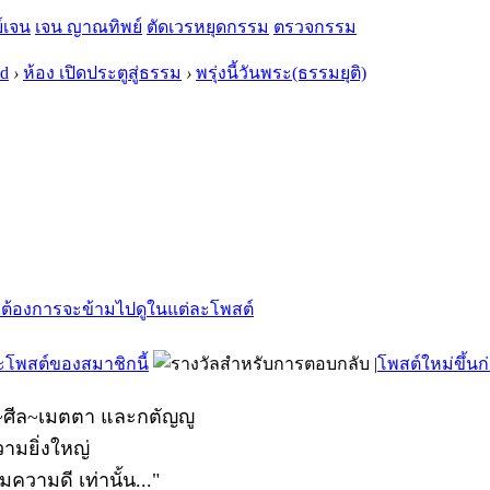
์เจน
เจน ญาณทิพย์
ตัดเวรหยุดกรรม
ตรวจกรรม
 d
›
ห้อง เปิดประตูสู่ธรรม
›
พรุ่งนี้วันพระ(ธรรมยุติ)
โพสต์ของสมาชิกนี้
|
โพสต์ใหม่ขึ้นก
 ทาน~ศีล~เมตตา และกตัญญู
วามยิ่งใหญ่
มความดี เท่านั้น..."