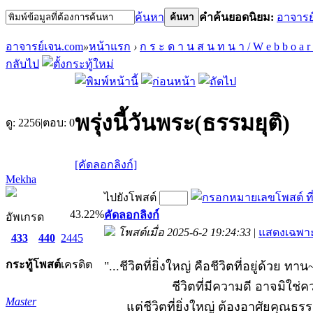
ค้นหา
คำค้นยอดนิยม:
อาจารย
ค้นหา
อาจารย์เจน.com
»
หน้าแรก
›
ก ร ะ ด า น ส น ท น า / W e b b o a r
กลับไป
พรุ่งนี้วันพระ(ธรรมยุติ)
ดู:
2256
|
ตอบ:
0
[คัดลอกลิงก์]
Mekha
ไปยังโพสต์
43.22%
คัดลอกลิงก์
อัพเกรด
โพสต์เมื่อ 2025-6-2 19:24:33
|
แสดงเฉพาะ
433
440
2445
กระทู้
โพสต์
เครดิต
"...ชีวิตที่ยิ่งใหญ่ คือชีวิตที่อยู่ด้วย
ชีวิตที่มีความดี อาจมิใช่ค
Master
แต่ชีวิตที่ยิ่งใหญ่ ต้องอาศัยคุณธรร