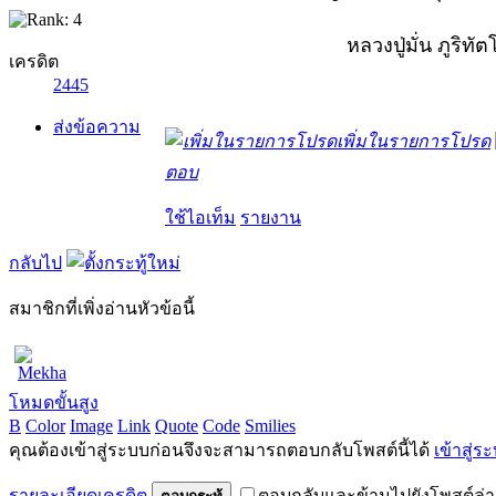
หลวงปู่มั่น ภูริทั
เครดิต
2445
ส่งข้อความ
เพิ่มในรายการโปรด
ตอบ
ใช้ไอเท็ม
รายงาน
กลับไป
สมาชิกที่เพิ่งอ่านหัวข้อนี้
Mekha
โหมดขั้นสูง
B
Color
Image
Link
Quote
Code
Smilies
คุณต้องเข้าสู่ระบบก่อนจึงจะสามารถตอบกลับโพสต์นี้ได้
เข้าสู่ร
รายละเอียดเครดิต
ตอบกลับและข้ามไปยังโพสต์ล่า