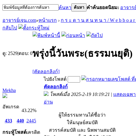
ค้นหา
คำค้นยอดนิยม:
อาจารย
ค้นหา
อาจารย์เจน.com
»
หน้าแรก
›
ก ร ะ ด า น ส น ท น า / W e b b o a r
กลับไป
พรุ่งนี้วันพระ(ธรรมนยุติ)
ดู:
2529
|
ตอบ:
0
[คัดลอกลิงก์]
ไปยังโพสต์
คัดลอกลิงก์
Mekha
โพสต์เมื่อ 2025-2-19 10:19:21
|
แสดงเฉพาะ
อ่าน
อัพเกรด
43.22%
ผู้ให้ธรรมทานได้ชื่อว่า
433
440
2445
ให้มนุษย์สมบัติ
สวรรค์สมบัติ และ นิพพานสมบัติ
กระทู้
โพสต์
เครดิต