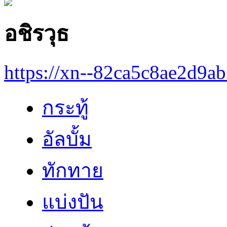
อชิรวุธ
https://xn--82ca5c8ae2d9a
กระทู้
อัลบั้ม
ทักทาย
แบ่งปัน