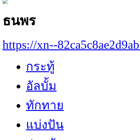
ธนพร
https://xn--82ca5c8ae2d9a
กระทู้
อัลบั้ม
ทักทาย
แบ่งปัน