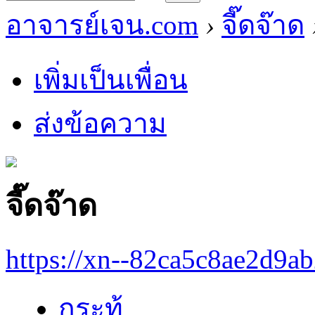
อาจารย์เจน.com
›
จี๊ดจ๊าด
เพิ่มเป็นเพื่อน
ส่งข้อความ
จี๊ดจ๊าด
https://xn--82ca5c8ae2d9a
กระทู้