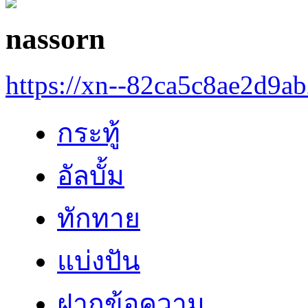
nassorn
https://xn--82ca5c8ae2d9a
กระทู้
อัลบั้ม
ทักทาย
แบ่งปัน
ฝากข้อความ