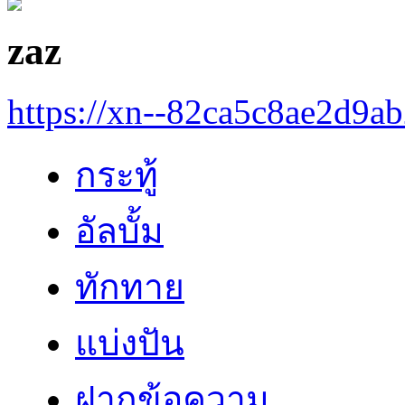
zaz
https://xn--82ca5c8ae2d9a
กระทู้
อัลบั้ม
ทักทาย
แบ่งปัน
ฝากข้อความ