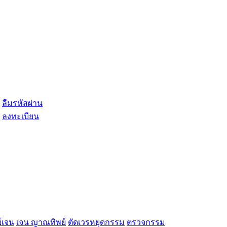
ลืมรหัสผ่าน
ลงทะเบียน
์เจน
เจน ญาณทิพย์
ตัดเวรหยุดกรรม
ตรวจกรรม