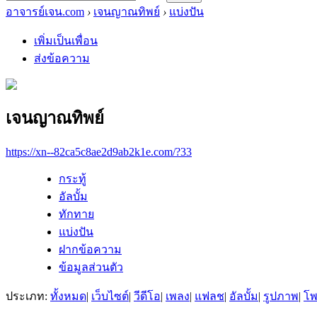
อาจารย์เจน.com
›
เจนญาณทิพย์
›
แบ่งปัน
เพิ่มเป็นเพื่อน
ส่งข้อความ
เจนญาณทิพย์
https://xn--82ca5c8ae2d9ab2k1e.com/?33
กระทู้
อัลบั้ม
ทักทาย
แบ่งปัน
ฝากข้อความ
ข้อมูลส่วนตัว
ประเภท:
ทั้งหมด
|
เว็บไซต์
|
วีดีโอ
|
เพลง
|
แฟลช
|
อัลบั้ม
|
รูปภาพ
|
โ