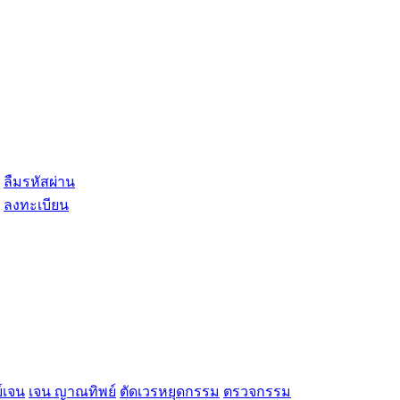
ลืมรหัสผ่าน
ลงทะเบียน
์เจน
เจน ญาณทิพย์
ตัดเวรหยุดกรรม
ตรวจกรรม