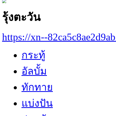
รุ้งตะวัน
https://xn--82ca5c8ae2d9a
กระทู้
อัลบั้ม
ทักทาย
แบ่งปัน