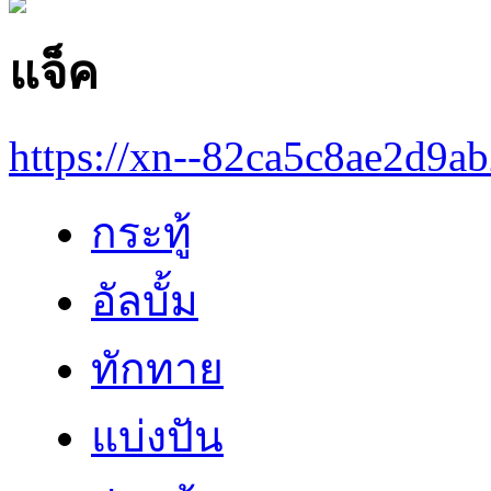
แจ็ค
https://xn--82ca5c8ae2d9a
กระทู้
อัลบั้ม
ทักทาย
แบ่งปัน