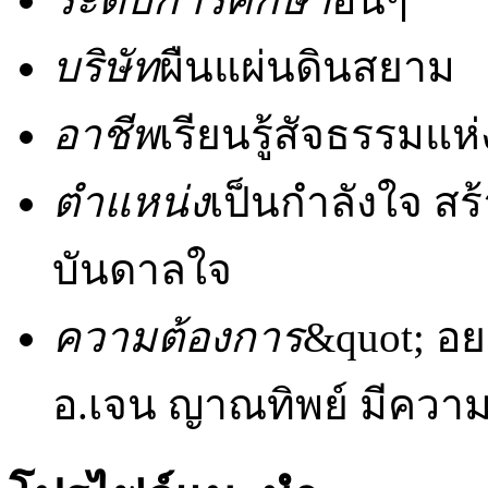
บริษัท
ผืนแผ่นดินสยาม
อาชีพ
เรียนรู้สัจธรรมแห
ตำแหน่ง
เป็นกำลังใจ สร
บันดาลใจ
ความต้องการ
&quot; อย
อ.เจน ญาณทิพย์ มีความ