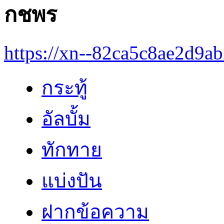
กชพร
https://xn--82ca5c8ae2d9a
กระทู้
อัลบั้ม
ทักทาย
แบ่งปัน
ฝากข้อความ