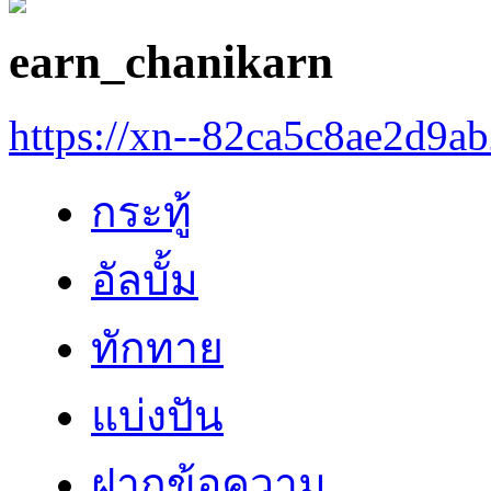
earn_chanikarn
https://xn--82ca5c8ae2d9a
กระทู้
อัลบั้ม
ทักทาย
แบ่งปัน
ฝากข้อความ