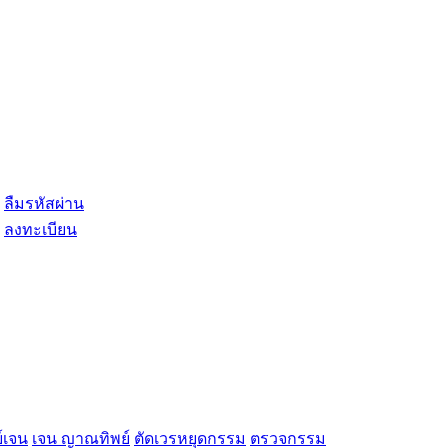
ลืมรหัสผ่าน
ลงทะเบียน
์เจน
เจน ญาณทิพย์
ตัดเวรหยุดกรรม
ตรวจกรรม