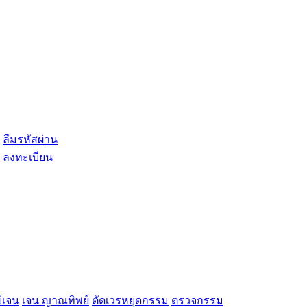
ลืมรหัสผ่าน
ลงทะเบียน
์เจน
เจน ญาณทิพย์
ตัดเวรหยุดกรรม
ตรวจกรรม