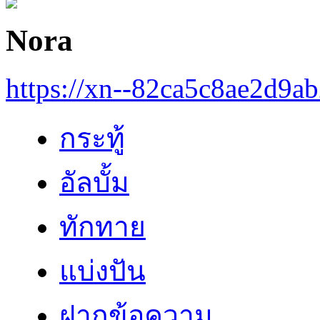
Nora
https://xn--82ca5c8ae2d9a
กระทู้
อัลบั้ม
ทักทาย
แบ่งปัน
ฝากข้อความ