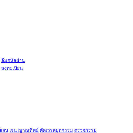
ลืมรหัสผ่าน
ลงทะเบียน
์เจน
เจน ญาณทิพย์
ตัดเวรหยุดกรรม
ตรวจกรรม