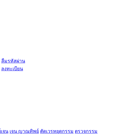
ลืมรหัสผ่าน
ลงทะเบียน
์เจน
เจน ญาณทิพย์
ตัดเวรหยุดกรรม
ตรวจกรรม