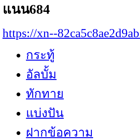
แนน684
https://xn--82ca5c8ae2d9a
กระทู้
อัลบั้ม
ทักทาย
แบ่งปัน
ฝากข้อความ