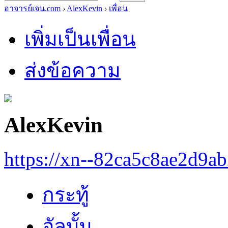
อาจารย์เจน.com
›
AlexKevin
›
เพื่อน
เพิ่มเป็นเพื่อน
ส่งข้อความ
AlexKevin
https://xn--82ca5c8ae2d9a
กระทู้
อัลบั้ม