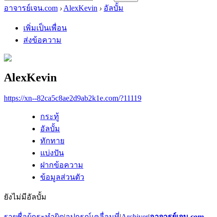
อาจารย์เจน.com
›
AlexKevin
›
อัลบั้ม
เพิ่มเป็นเพื่อน
ส่งข้อความ
AlexKevin
https://xn--82ca5c8ae2d9ab2k1e.com/?11119
กระทู้
อัลบั้ม
ทักทาย
แบ่งปัน
ฝากข้อความ
ข้อมูลส่วนตัว
ยังไม่มีอัลบั้ม
รายชื่อผู้กระทำผิด
|
อุปกรณ์เคลื่อนที่
|
Archiver
|
อาจารย์เจน.com