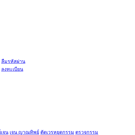
ลืมรหัสผ่าน
ลงทะเบียน
์เจน
เจน ญาณทิพย์
ตัดเวรหยุดกรรม
ตรวจกรรม