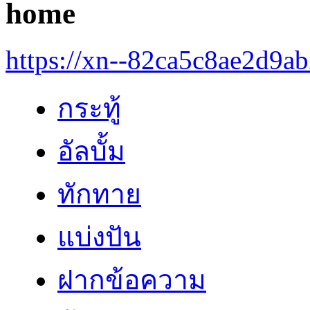
home
https://xn--82ca5c8ae2d9a
กระทู้
อัลบั้ม
ทักทาย
แบ่งปัน
ฝากข้อความ