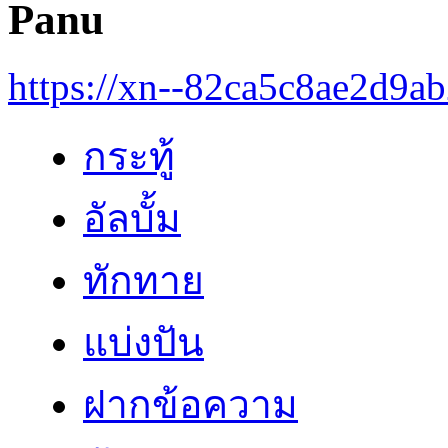
Panu
https://xn--82ca5c8ae2d9a
กระทู้
อัลบั้ม
ทักทาย
แบ่งปัน
ฝากข้อความ