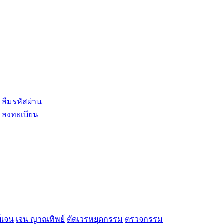
ลืมรหัสผ่าน
ลงทะเบียน
์เจน
เจน ญาณทิพย์
ตัดเวรหยุดกรรม
ตรวจกรรม