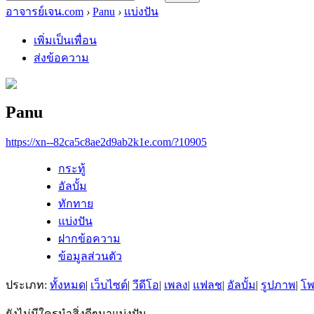
อาจารย์เจน.com
›
Panu
›
แบ่งปัน
เพิ่มเป็นเพื่อน
ส่งข้อความ
Panu
https://xn--82ca5c8ae2d9ab2k1e.com/?10905
กระทู้
อัลบั้ม
ทักทาย
แบ่งปัน
ฝากข้อความ
ข้อมูลส่วนตัว
ประเภท:
ทั้งหมด
|
เว็บไซต์
|
วีดีโอ
|
เพลง
|
แฟลช
|
อัลบั้ม
|
รูปภาพ
|
โ
ยังไม่มีใครนำสิ่งดีๆมาแบ่งปัน