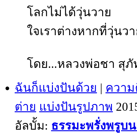
โลกไม่ได้วุ่นวาย
ใจเราต่างหากที่วุ่นว
โดย...หลวงพ่อชา สุภ
ฉันก็แบ่งปันด้วย
|
ความค
ต่าย
แบ่งปันรูปภาพ
201
อัลบั้ม:
ธรรมะพรั่งพรูบ