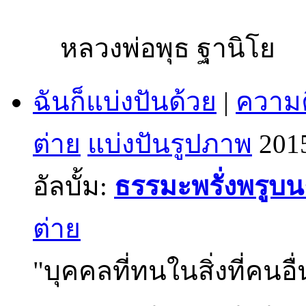
หลวงพ่อพุธ ฐานิโย
ฉันก็แบ่งปันด้วย
|
ความค
ต่าย
แบ่งปันรูปภาพ
201
อัลบั้ม:
ธรรมะพรั่งพรูบ
ต่าย
"บุคคลที่ทนในสิ่งที่คนอื