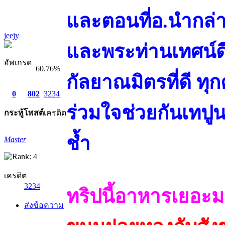
และตอนที่อ.นำกล
jeejy
และพระท่านเทศน์ด
อัพเกรด
60.76%
กัลยาณมิตรที่ดี ทุ
0
802
3234
ร่วมใจช่วยกันเทปูน
กระทู้
โพสต์
เครดิต
ช้ำ
Master
เครดิต
3234
ทริปนี้อาหารเยอะม
ส่งข้อความ