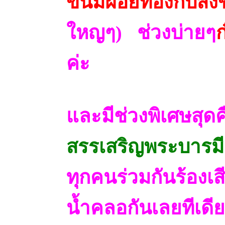
ขนมฝอยทองกับสัง
ใหญๆ)
ช่วงบ่ายๆ
ก
ค่ะ
และมีช่วงพิเศษสุด
สรรเสริญพระบารม
ทุกคนร่วมกันร้องเส
น้ำคลอกันเลยทีเดี