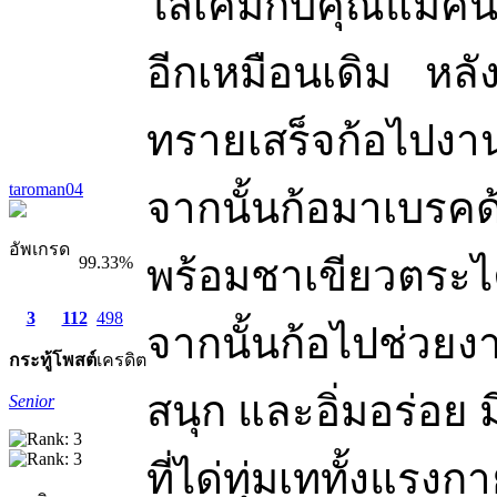
ไส้เค็มกับคุณแม่คน
อีกเหมือนเดิม หลั
ทรายเสร็จก้อไปงาน
taroman04
จากนั้นก้อมาเบรคด
อัพเกรด
99.33%
พร้อมชาเขียวตระไ
3
112
498
จากนั้นก้อไปช่วยงา
กระทู้
โพสต์
เครดิต
สนุก และอิ่มอร่อย 
Senior
ที่ได่ทุ่มเททั้งแรง