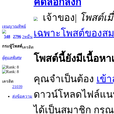
คัดลอกลิงก์
เจ้าของ
|
โพสต์เมื
เจนญาณทิพย์
เฉพาะโพสต์ของสมา
548
2796
2หมื่น
กระทู้
โพสต์
เครดิต
โพสต์นี้ยังมีเนื้อหา
ผู้ดูแลพิเศษ
คุณจำเป็นต้อง
เข้า
เครดิต
21039
ดาวน์โหลดไฟล์แนบไ
ส่งข้อความ
ได้เป็นสมาชิก กรุ