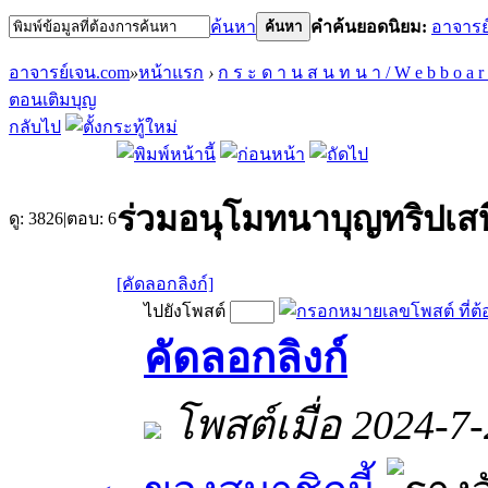
ค้นหา
คำค้นยอดนิยม:
อาจารย
ค้นหา
อาจารย์เจน.com
»
หน้าแรก
›
ก ร ะ ด า น ส น ท น า / W e b b o a r
ตอนเติมบุญ
กลับไป
ร่วมอนุโมทนาบุญทริปเสบ
ดู:
3826
|
ตอบ:
6
[คัดลอกลิงก์]
ไปยังโพสต์
คัดลอกลิงก์
โพสต์เมื่อ 2024-7