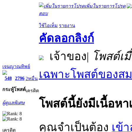
เพิ่มในรายการโปรด
ตอบ
ใช้ไอเท็ม
รายงาน
คัดลอกลิงก์
เจ้าของ
|
โพสต์เมื
เจนญาณทิพย์
เฉพาะโพสต์ของสมา
548
2796
2หมื่น
กระทู้
โพสต์
เครดิต
โพสต์นี้ยังมีเนื้อหา
ผู้ดูแลพิเศษ
คุณจำเป็นต้อง
เข้า
เครดิต