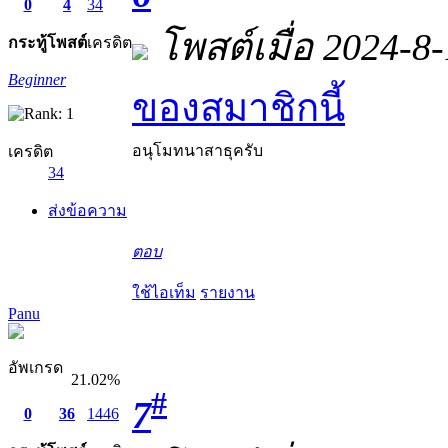
0
4
34
โพสต์เมื่อ 2024-8
กระทู้
โพสต์
เครดิต
Beginner
ของสมาชิกนี้
อนุโมทนาสาธุครับ
เครดิต
34
ส่งข้อความ
ตอบ
ใช้ไอเท็ม
รายงาน
Panu
อัพเกรด
21.02%
#
7
0
36
1446