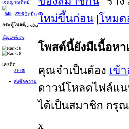
ของสมาชิกนี้
เจนญาณทิพย์
548
2796
2หมื่น
ใหม่ขึ้นก่อน
|
โหมดอ
กระทู้
โพสต์
เครดิต
ผู้ดูแลพิเศษ
โพสต์นี้ยังมีเนื้อหา
เครดิต
คุณจำเป็นต้อง
เข้า
21039
ส่งข้อความ
ดาวน์โหลดไฟล์แนบไ
ได้เป็นสมาชิก กรุ
x