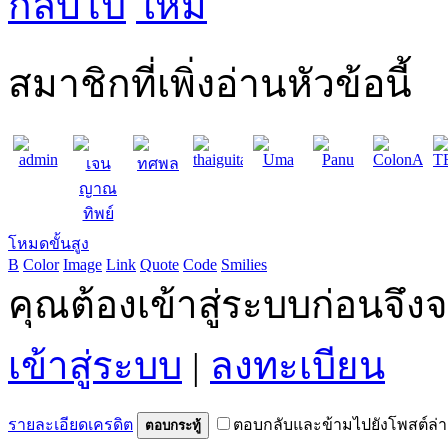
กลับไป
สมาชิกที่เพิ่งอ่านหัวข้อนี้
admin
thaiguitar
Uma
Panu
ColonAndC
T
เจน
ทศพล
ญาณ
ทิพย์
โหมดขั้นสูง
B
Color
Image
Link
Quote
Code
Smilies
คุณต้องเข้าสู่ระบบก่อนจึ
เข้าสู่ระบบ
|
ลงทะเบียน
รายละเอียดเครดิต
ตอบกลับและข้ามไปยังโพสต์ล่า
ตอบกระทู้