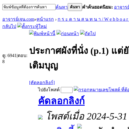
ค้นหา
คำค้นยอดนิยม:
อาจารย
ค้นหา
อาจารย์เจน.com
»
หน้าแรก
›
ก ร ะ ด า น ส น ท น า / W e b b o a r
กลับไป
ประกาศผังที่นั่ง (p.1) แต
ดู:
6941
|
ตอบ:
8
เติมบุญ
[คัดลอกลิงก์]
ไปยังโพสต์
คัดลอกลิงก์
โพสต์เมื่อ 2024-5-31