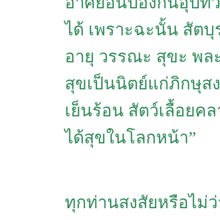
อาศัยอันป้องกันอุปัท
ได้ เพราะฉะนั้น สัตบุร
อายุ วรรณะ สุขะ พละ 
สุขเป็นนิตย์แก่ภิกษุส
เย็นร้อน สัตว์เลื้อยค
ได้สุขในโลกหน้า”
ทุกท่านสงสัยหรือไม่