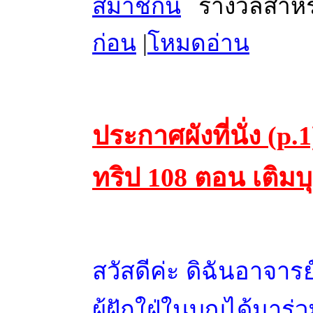
สมาชิกนี้
ก่อน
|
โหมดอ่าน
ประกาศผังที่นั่ง (p
ทริป 108 ตอน เติมบ
สวัสดีค่ะ ดิฉันอาจา
ผู้ฝักใฝ่ในบุญได้มาร่