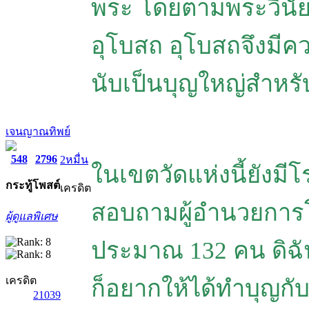
พระ โดยตามพระวินั
อุโบสถ อุโบสถจึงมี
นับเป็นบุญใหญ่สำหรับท
เจนญาณทิพย์
548
2796
2หมื่น
ในเขตวัดแห่งนี้ยังมี
กระทู้
โพสต์
เครดิต
สอบถามผู้อำนวยการโร
ผู้ดูแลพิเศษ
ประมาณ 132 คน ดิฉัน
เครดิต
ก็อยากให้ได้ทำบุญกับ
21039