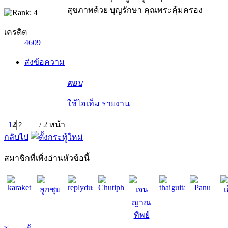
สุขภาพด้วย บุญรักษา คุณพระคุ้มครอง
เครดิต
4609
ส่งข้อความ
ตอบ
ใช้ไอเท็ม
รายงาน
1
2
/ 2 หน้า
กลับไป
สมาชิกที่เพิ่งอ่านหัวข้อนี้
karaket
replydusit2
Chutiphon
thaiguitar
Panu
ลูกชุบ
เจน
เ
ญาณ
ทิพย์