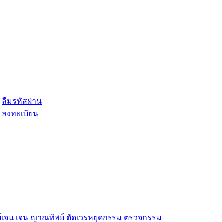
ลืมรหัสผ่าน
ลงทะเบียน
์เจน
เจน ญาณทิพย์
ตัดเวรหยุดกรรม
ตรวจกรรม