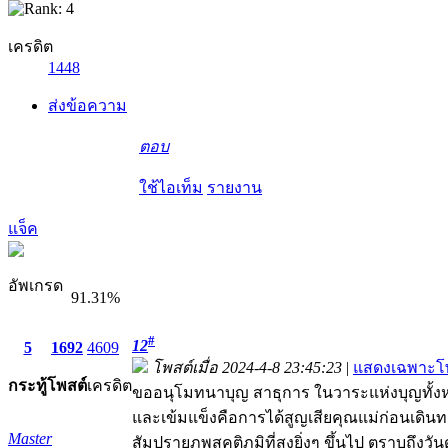
เครดิต
1448
ส่งข้อความ
ตอบ
ใช้ไอเท็ม
รายงาน
แจ็ค
อัพเกรด
91.31%
#
12
5
1692
4609
โพสต์เมื่อ 2024-4-8 23:45:23
|
แสดงเฉพาะโพ
กระทู้
โพสต์
เครดิต
ขออนุโมทนาบุญ สาธุการ ในวาระแห่งบุญทั้งหมดค
และเข้มแข็งคือการได้สูญเสียคุณแม่ก่อนเดินท
Master
สัมปรายภพสุคติภูมิที่สูงยิ่งๆ ขึ้นไป ตราบถ