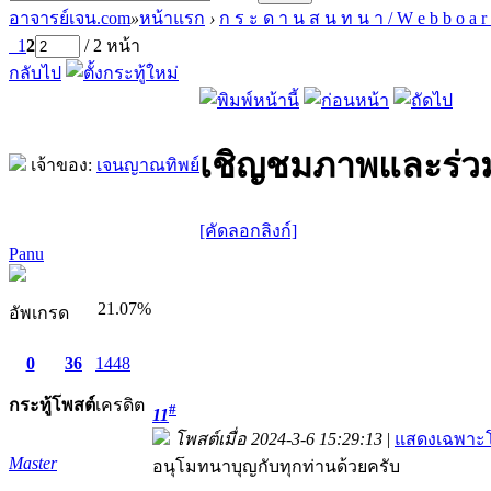
อาจารย์เจน.com
»
หน้าแรก
›
ก ร ะ ด า น ส น ท น า / W e b b o a r
1
2
/ 2 หน้า
กลับไป
เชิญชมภาพและร่วม
เจ้าของ:
เจนญาณทิพย์
[คัดลอกลิงก์]
Panu
21.07%
อัพเกรด
0
36
1448
กระทู้
โพสต์
เครดิต
#
11
โพสต์เมื่อ 2024-3-6 15:29:13
|
แสดงเฉพาะโ
Master
อนุโมทนาบุญกับทุกท่านด้วยครับ