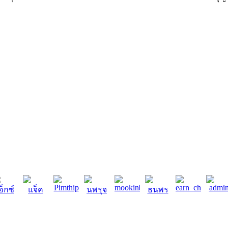
Pimthip
mookinbkk
earn_chanikarn
admi
อ็กซ์
แจ็ค
นพรุจ
ธนพร