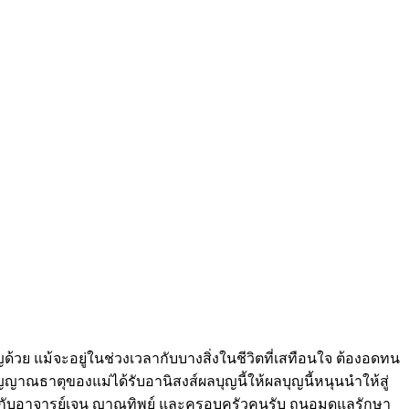
้วย แม้จะอยู่ในช่วงเวลากับบางสิ่งในชีวิตที่เสทือนใจ ต้องอดทน
ญาณธาตุของแม่ได้รับอานิสงส์ผลบุญนี้ให้ผลบุญนี้หนุนนำให้สู่
่วมบุญกับอาจารย์เจน ญาณทิพย์ และครอบครัวคนรับ ถนอมดูแลรักษา