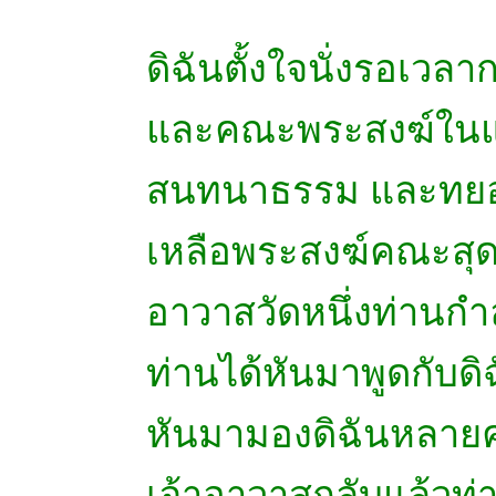
ดิฉันตั้งใจนั่งรอเ
และคณะพระสงฆ์ในแต่
สนทนาธรรม และทยอ
เหลือพระสงฆ์คณะสุดท้า
อาวาสวัดหนึ่งท่านกำ
ท่านได้หันมาพูดกับด
หันมามองดิฉันหลายคร
เจ้าอาวาสกลับแล้วท่