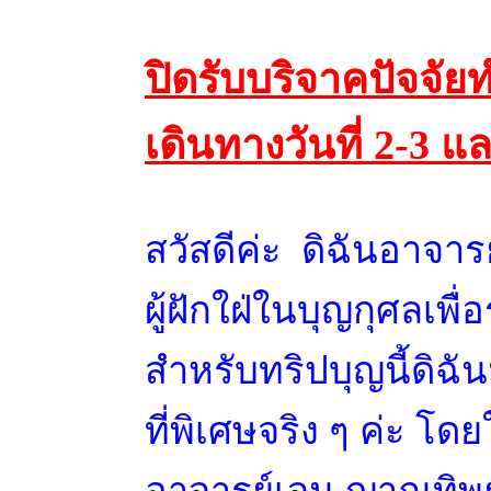
ปิดรับบริจาคปัจจัย
เดินทางวันที่ 2-3 แ
สวัสดีค่ะ ดิฉันอาจา
ผู้ฝักใฝ่ในบุญกุศลเพ
สำหรับทริปบุญนี้ดิฉัน
ที่พิเศษจริง ๆ ค่ะ โดย
อาจารย์เจน ญาณทิพย