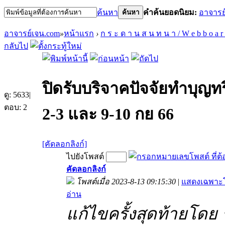
ค้นหา
คำค้นยอดนิยม:
อาจารย
ค้นหา
อาจารย์เจน.com
»
หน้าแรก
›
ก ร ะ ด า น ส น ท น า / W e b b o a r
กลับไป
ปิดรับบริจาคปัจจัยทำบุญทร
ดู:
5633
|
ตอบ:
2
2-3 และ 9-10 กย 66
[คัดลอกลิงก์]
ไปยังโพสต์
คัดลอกลิงก์
โพสต์เมื่อ 2023-8-13 09:15:30
|
แสดงเฉพาะโ
อ่าน
แก้ไขครั้งสุดท้ายโดย ร