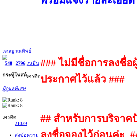
พร้อมแจ้งรายละเอียด 
เจนญาณทิพย์
### ไม่มีชื่อการลงชื่อ
548
2796
2หมื่น
กระทู้
โพสต์
เครดิต
ประกาศไว้แล้ว ###
ผู้ดูแลพิเศษ
## สำหรับการบริจาคป
เครดิต
21039
ลงชื่อจองไว้ก่อนค่ะ #
ส่งข้อความ