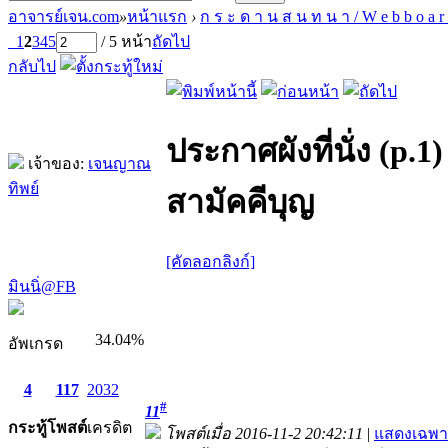
อาจารย์เจน.com
»
หน้าแรก
›
ก ร ะ ด า น ส น ท น า / W e b b o a r
1
2
3
4
5
/ 5 หน้า
ถัดไป
กลับไป
ประกาศผังที่นั่ง (p.
เจ้าของ:
เจนญาณ
ทิพย์
สามัคคีบุญ
[คัดลอกลิงก์]
มินนิ่@FB
34.04%
อัพเกรด
4
117
2032
#
11
กระทู้
โพสต์
เครดิต
โพสต์เมื่อ 2016-11-2 20:42:11
|
แสดงเฉพา