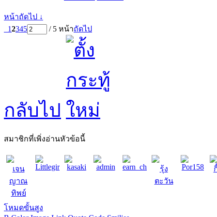
หน้าถัดไป ↓
1
2
3
4
5
/ 5 หน้า
ถัดไป
กลับไป
สมาชิกที่เพิ่งอ่านหัวข้อนี้
Littlegirl_Bell
kasaki
admin
earn_chanikarn
Por158
เจน
รุ้ง
ก
ญาณ
ตะวัน
ทิพย์
โหมดขั้นสูง