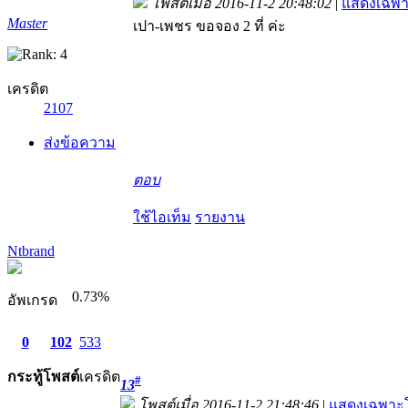
โพสต์เมื่อ 2016-11-2 20:48:02
|
แสดงเฉพา
Master
เปา-เพชร ขอจอง 2 ที่ ค่ะ
เครดิต
2107
ส่งข้อความ
ตอบ
ใช้ไอเท็ม
รายงาน
Ntbrand
0.73%
อัพเกรด
0
102
533
กระทู้
โพสต์
เครดิต
#
13
โพสต์เมื่อ 2016-11-2 21:48:46
|
แสดงเฉพาะโ