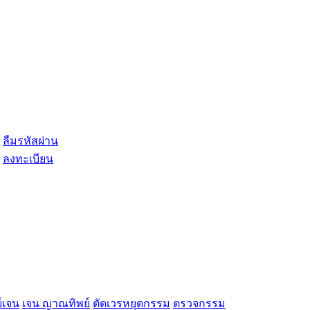
ลืมรหัสผ่าน
ลงทะเบียน
์เจน
เจน ญาณทิพย์
ตัดเวรหยุดกรรม
ตรวจกรรม