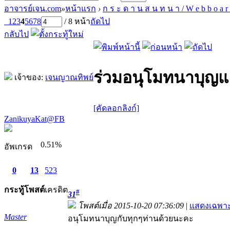
อาจารย์เจน.com
»
หน้าแรก
›
ก ร ะ ด า น ส น ท น า / W e b b o a r
1
2
3
4
5
6
7
8
/ 8 หน้า
ถัดไป
กลับไป
ร่วมอนุโมทนาบุญแล
เจ้าของ:
เจนญาณทิพย์
[คัดลอกลิงก์]
ZanikuyaKat@FB
0.51%
อัพเกรด
0
13
523
กระทู้
โพสต์
เครดิต
#
31
โพสต์เมื่อ 2015-10-20 07:36:09
|
แสดงเฉพาะ
Master
อนุโมทนาบุญกับทุกๆท่านด้วยนะคะ