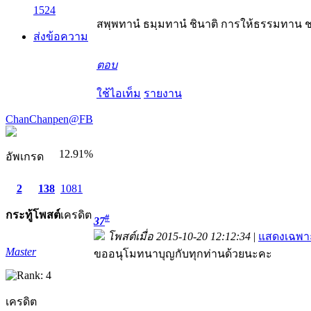
1524
สพฺพทานํ ธมฺมทานํ ชินาติ การให้ธรรมทาน ช
ส่งข้อความ
ตอบ
ใช้ไอเท็ม
รายงาน
ChanChanpen@FB
12.91%
อัพเกรด
2
138
1081
กระทู้
โพสต์
เครดิต
#
37
โพสต์เมื่อ 2015-10-20 12:12:34
|
แสดงเฉพาะ
Master
ขออนุโมทนาบุญกับทุกท่านด้วยนะคะ
เครดิต