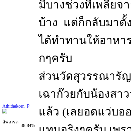
มีบางช่วงที่เพลีย
บ้าง
แต่ก็กลับมาตั
ได้ทำทานให้อาหาร
กๆครับ
ส่วนวัดสุวรรณารัญญ
เฉาก๊วยกับน้องสา
Athithakorn_P
แล้ว (เลยอดแว่บอ
อัพเกรด
38.84%
แทนจริงๆครับ เพร