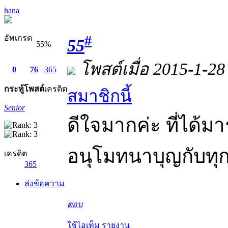
hana
#
อัพเกรด
55
55%
โพสต์เมื่อ 2015-1-28
0
76
365
กระทู้
โพสต์
เครดิต
สมาชิกนี้
Senior
ดีใจมากค่ะ ที่ได้
อนุโมทนาบุญกับทุก
เครดิต
365
ส่งข้อความ
ตอบ
ใช้ไอเท็ม
รายงาน