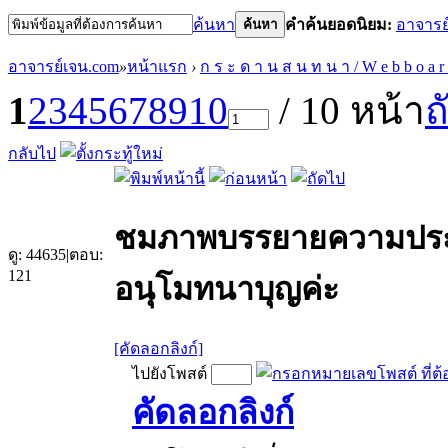
ค้นหา
คำค้นยอดนิยม:
อาจารย
ค้นหา
อาจารย์เจน.com
»
หน้าแรก
›
ก ร ะ ด า น ส น ท น า / W e b b o a r
1
2
3
4
5
6
7
8
9
10
/ 10 หน้า
ถ
กลับไป
ชมภาพบรรยายความประทั
ดู:
44635
|
ตอบ:
121
อนุโมทนาบุญค่ะ
[คัดลอกลิงก์]
ไปยังโพสต์
คัดลอกลิงก์