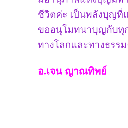
ชีวิตค่ะ เป็นพลังบุญที
ขออนุโมทนาบุญกับทุกท
ทางโลกและทางธรรมค
อ.เจน ญาณทิพย์