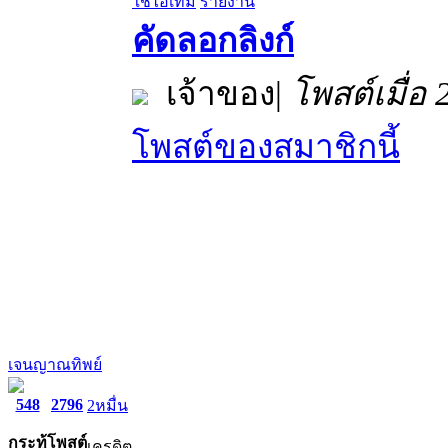
ใช้ไอเท็ม
รายงาน
คัดลอกลิงก์
เจ้าของ
|
โพสต์เมื่อ
โพสต์ของสมาชิกนี้
เจนญาณทิพย์
548
2796
2หมื่น
กระทู้
โพสต์
เครดิต